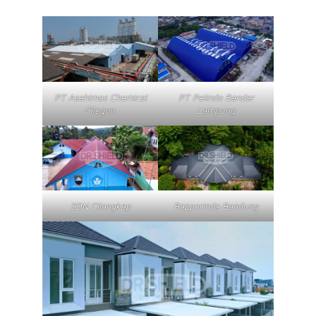
PT Asahimas Chemical
PT Pelindo Bandar
Cilegon.
Lampung
SDN Cilangkap
Bapperinda Bandung